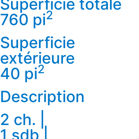
Superficie totale
2
760 pi
Superficie
extérieure
2
40 pi
Description
2 ch. |
1 sdb |