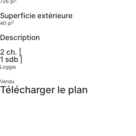
726 pi
Superficie extérieure
2
40 pi
Description
2 ch. |
1 sdb |
Loggia
Vendu
Télécharger le plan